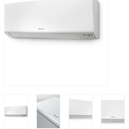
Vloerverwarming/
Klimaatplafonds
Onderhoud
Warmtepompen
Koelcel