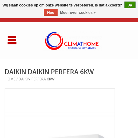
Wij slaan cookies op om onze website te verbeteren. Is dat akkoord?
Ja
Nee
Meer over cookies »
0 Artikelen - €0,00
Home
Over ons
AIRCO LG
DAIKIN DAIKIN PERFERA 6KW
HOME
/
DAIKIN PERFERA 6KW
Thuisbatterij
Gasketel renovatie
Zelfbouwen
Referenties