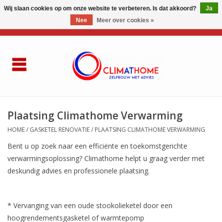
Wij slaan cookies op om onze website te verbeteren. Is dat akkoord?
Ja
Nee
Meer over cookies »
0 Artikelen - €0,00
Home
Over ons
AIRCO LG
Plaatsing Climathome Verwarming
HOME
/
GASKETEL RENOVATIE
/
PLAATSING CLIMATHOME VERWARMING
Thuisbatterij
Bent u op zoek naar een efficiënte en toekomstgerichte
verwarmingsoplossing? Climathome helpt u graag verder met
Gasketel renovatie
deskundig advies en professionele plaatsing.
Zelfbouwen
* Vervanging van een oude stookolieketel door een
Referenties
hoogrendementsgasketel of warmtepomp