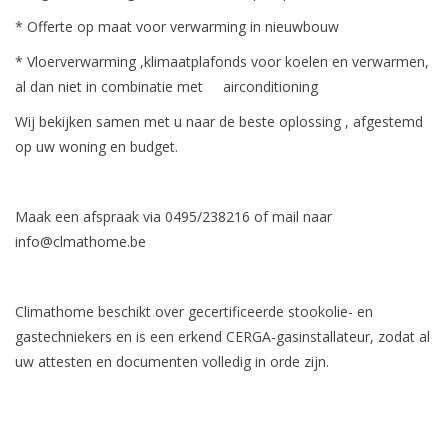
* Offerte op maat voor verwarming in nieuwbouw
Vloerverwarming/
* Vloerverwarming ,klimaatplafonds voor koelen en verwarmen,
Klimaatplafonds
al dan niet in combinatie met airconditioning
Wij bekijken samen met u naar de beste oplossing , afgestemd
Onderhoud
op uw woning en budget.
Warmtepompen
Maak een afspraak via 0495/238216 of mail naar
Koelcel
info@clmathome.be
Climathome beschikt over gecertificeerde stookolie- en
gastechniekers en is een erkend CERGA-gasinstallateur, zodat al
uw attesten en documenten volledig in orde zijn.