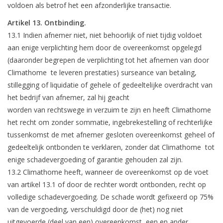
voldoen als betrof het een afzonderlijke transactie.
Artikel 13. Ontbinding.
13.1 Indien afnemer niet, niet behoorlijk of niet tijdig voldoet
aan enige verplichting hem door de overeenkomst opgelegd
(daaronder begrepen de verplichting tot het afnemen van door
Climathome te leveren prestaties) surseance van betaling,
stillegging of liquidatie of gehele of gedeeltelijke overdracht van
het bedrijf van afnemer, zal hij geacht
worden van rechtswege in verzuim te zijn en heeft Climathome
het recht om zonder sommatie, ingebrekestelling of rechterlijke
tussenkomst de met afnemer gesloten overeenkomst geheel of
gedeeltelijk ontbonden te verklaren, zonder dat Climathome tot
enige schadevergoeding of garantie gehouden zal zijn.
13.2 Climathome heeft, wanneer de overeenkomst op de voet
van artikel 13.1 of door de rechter wordt ontbonden, recht op
volledige schadevergoeding. De schade wordt gefixeerd op 75%
van de vergoeding, verschuldigd door de (het) nog niet
uitgevoerde (deel van een) overeenkomst, een en ander