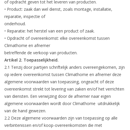
of opdracht geven tot het leveren van producten.
• Product: zaak dan wel dienst, zoals montage, installatie,
Vloerverwarming/
reparatie, inspectie of
Klimaatplafonds
onderhoud.
• Reparatie: het herstel van een product of zaak.
Onderhoud
• Opdracht of overeenkomst: elke overeenkomst tussen
Climathome en afnemer
Warmtepompen
betreffende de verkoop van producten.
Artikel 2. Toepasselijkheid.
2.1 Tenzij door partijen schriftelijk anders overeengekomen, zijn
Koelcel
op iedere overeenkomst tussen Climathome en afnemer deze
algemene voorwaarden van toepassing, ongeacht of deze
overeenkomst strekt tot levering van zaken en/of het verrichten
van diensten. Een verwijzing door de afnemer naar eigen
algemene voorwaarden wordt door Climathome uitdrukkelijk
van de hand gewezen.
2.2 Deze algemene voorwaarden zijn van toepassing op alle
verbintenissen en/of koop-overeenkomsten die met