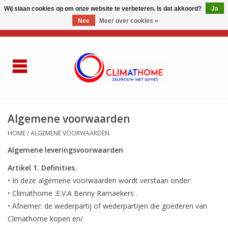
Wij slaan cookies op om onze website te verbeteren. Is dat akkoord?
Ja
Nee
Meer over cookies »
0 Artikelen - €0,00
Home
Over ons
AIRCO LG
Algemene voorwaarden
HOME
/
ALGEMENE VOORWAARDEN
Thuisbatterij
Algemene leveringsvoorwaarden
Gasketel renovatie
Artikel 1. Definities.
• In deze algemene voorwaarden wordt verstaan onder:
Zelfbouwen
• Climathome :E.V.A Benny Ramaekers .
• Afnemer: de wederpartij of wederpartijen die goederen van
Climathome kopen en/
Referenties