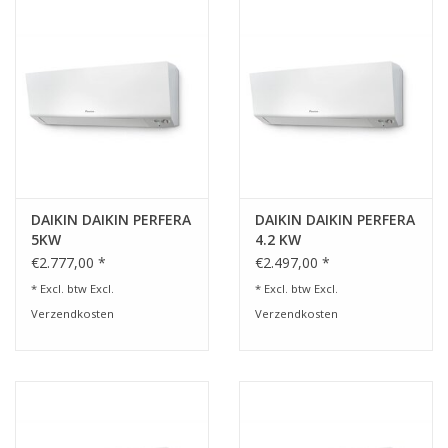
Vloerverwarming/
Klimaatplafonds
Onderhoud
Warmtepompen
DAIKIN DAIKIN PERFERA
DAIKIN DAIKIN PERFERA
Koelcel
5KW
4.2 KW
€2.777,00 *
€2.497,00 *
* Excl. btw Excl.
* Excl. btw Excl.
Verzendkosten
Verzendkosten