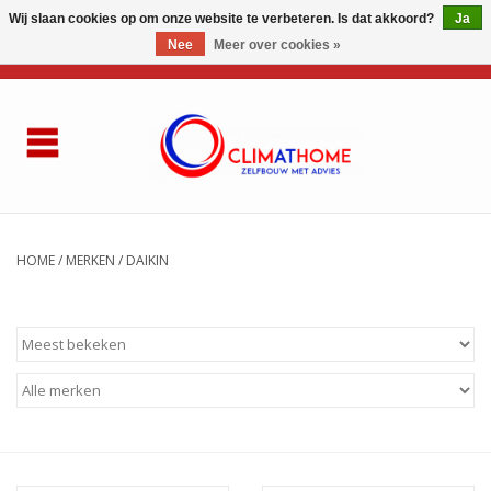
Wij slaan cookies op om onze website te verbeteren. Is dat akkoord?
Ja
Nee
Meer over cookies »
0 Artikelen - €0,00
Home
Over ons
AIRCO LG
HOME
/
MERKEN
/
DAIKIN
Thuisbatterij
Gasketel renovatie
Zelfbouwen
Referenties