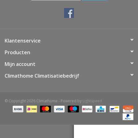
Vloerverwarming/
Klimaatplafonds
Onderhoud
Klantenservice
Producten
Warmtepompen
Mijn account
Koelcel
Climathome Climatisatiebedrijf
© Copyright 2026 Climathome - Powered by
Lightspeed