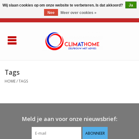
Wij slaan cookies op om onze website te verbeteren. Is dat akkoord?
Ja
Nee
Meer over cookies »
0 Artikelen - €0,00
Home
Over ons
AIRCO LG
Tags
HOME
/
TAGS
Thuisbatterij
Gasketel renovatie
Zelfbouwen
Meld je aan voor onze nieuwsbrief:
ABONNEER
Referenties