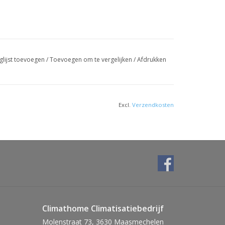
glijst toevoegen
/
Toevoegen om te vergelijken
/
Afdrukken
Excl.
Verzendkosten
Climathome Climatisatiebedrijf
Molenstraat 73, 3630 Maasmechelen