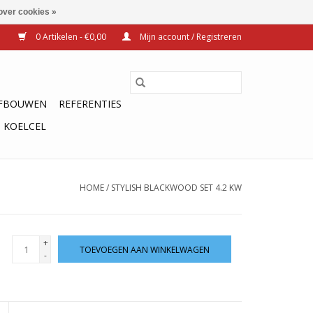
over cookies »
0 Artikelen - €0,00
Mijn account / Registreren
FBOUWEN
REFERENTIES
KOELCEL
HOME
/
STYLISH BLACKWOOD SET 4.2 KW
+
TOEVOEGEN AAN WINKELWAGEN
-