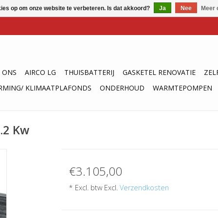
kies op om onze website te verbeteren. Is dat akkoord?
Ja
Nee
Meer 
 ONS
AIRCO LG
THUISBATTERIJ
GASKETEL RENOVATIE
ZEL
RMING/ KLIMAATPLAFONDS
ONDERHOUD
WARMTEPOMPEN
4.2 Kw
€3.105,00
* Excl. btw Excl.
Verzendkosten