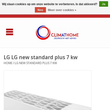
Wij slaan cookies op om onze website te verbeteren. Is dat akkoord?
Ja
Nee
Meer over cookies »
0 Artikelen - €0,00
Home
Over ons
AIRCO LG
LG LG new standard plus 7 kw
HOME
/
LG NEW STANDARD PLUS 7 KW
Thuisbatterij
Gasketel renovatie
Zelfbouwen
Referenties