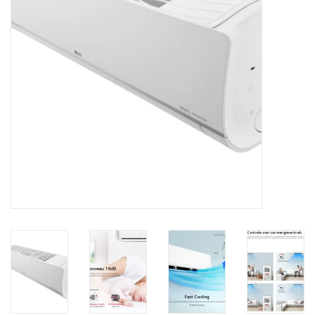
Vloerverwarming/
Klimaatplafonds
Onderhoud
Warmtepompen
Koelcel