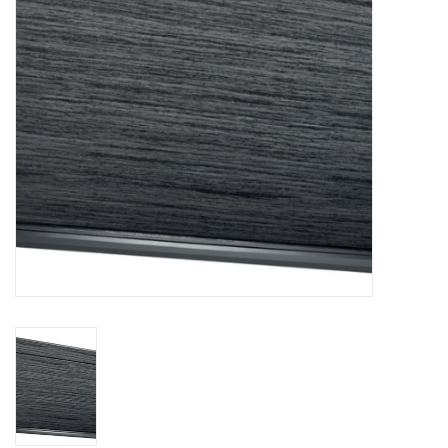
Vloerverwarming/
Klimaatplafonds
Onderhoud
Warmtepompen
Koelcel