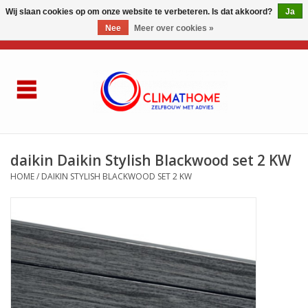
Wij slaan cookies op om onze website te verbeteren. Is dat akkoord?
Ja
Nee
Meer over cookies »
0 Artikelen - €0,00
Home
Over ons
AIRCO LG
daikin Daikin Stylish Blackwood set 2 KW
HOME
/
DAIKIN STYLISH BLACKWOOD SET 2 KW
Thuisbatterij
Gasketel renovatie
Zelfbouwen
Referenties