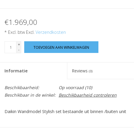
€1.969,00
* Excl. btw Excl.
Verzendkosten
+
TOEVOEGEN AAN WINKELWAGEN
-
Informatie
Reviews
(0)
Beschikbaarheid:
Op voorraad
(10)
Beschikbaar in de winkel:
Beschikbaarheid controleren
Daikin Wandmodel Stylish set bestaande uit binnen /buiten unit
https://www.daikin.be/nl_be/productgroepen/lucht-lucht-