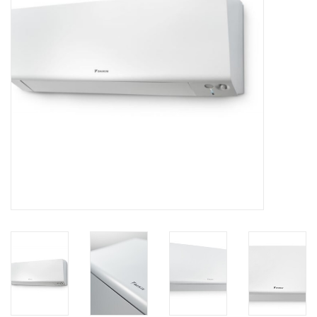
Vloerverwarming/
Klimaatplafonds
Onderhoud
Warmtepompen
Koelcel