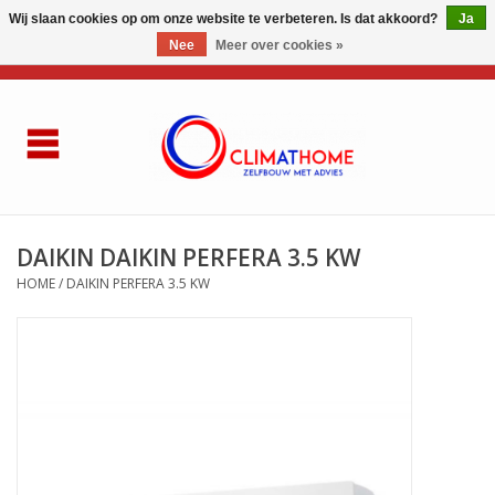
Wij slaan cookies op om onze website te verbeteren. Is dat akkoord?
Ja
Nee
Meer over cookies »
0 Artikelen - €0,00
Home
Over ons
AIRCO LG
DAIKIN DAIKIN PERFERA 3.5 KW
HOME
/
DAIKIN PERFERA 3.5 KW
Thuisbatterij
Gasketel renovatie
Zelfbouwen
Referenties