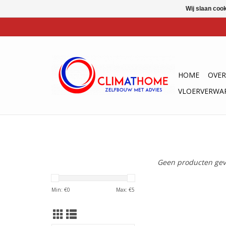
Wij slaan coo
HOME
OVER
VLOERVERWA
Geen producten gev
Min: €
0
Max: €
5