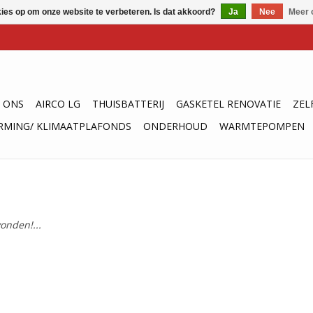
kies op om onze website te verbeteren. Is dat akkoord?
Ja
Nee
Meer 
 ONS
AIRCO LG
THUISBATTERIJ
GASKETEL RENOVATIE
ZEL
RMING/ KLIMAATPLAFONDS
ONDERHOUD
WARMTEPOMPEN
onden!...