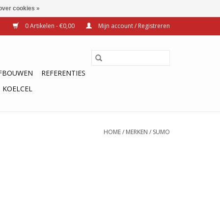
over cookies »
0 Artikelen - €0,00
Mijn account / Registreren
FBOUWEN
REFERENTIES
KOELCEL
HOME
/
MERKEN
/
SUMO