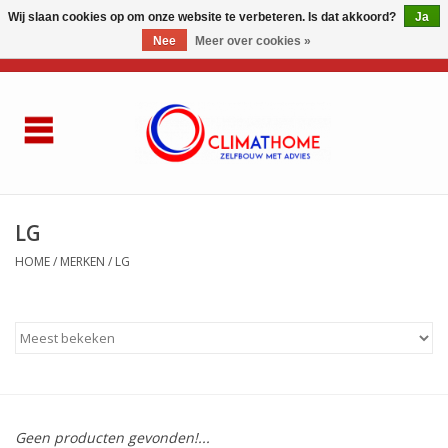
Wij slaan cookies op om onze website te verbeteren. Is dat akkoord?
Ja
Nee
Meer over cookies »
0 Artikelen - €0,00
Home
Over ons
AIRCO LG
LG
HOME
/
MERKEN
/
LG
Thuisbatterij
Gasketel renovatie
Zelfbouwen
Referenties
Geen producten gevonden!...