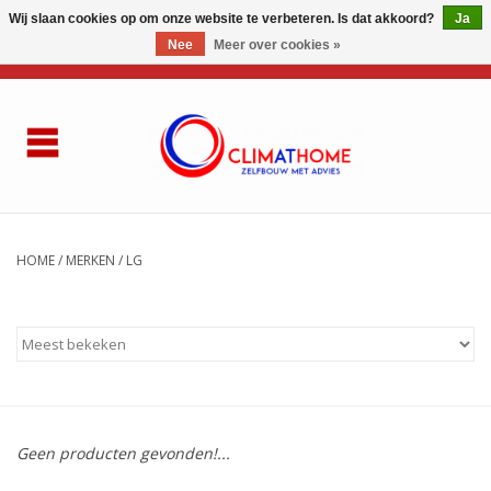
Wij slaan cookies op om onze website te verbeteren. Is dat akkoord?
Ja
Nee
Meer over cookies »
0 Artikelen - €0,00
Home
Over ons
AIRCO LG
HOME
/
MERKEN
/
LG
Thuisbatterij
Gasketel renovatie
Zelfbouwen
Geen producten gevonden!...
Referenties