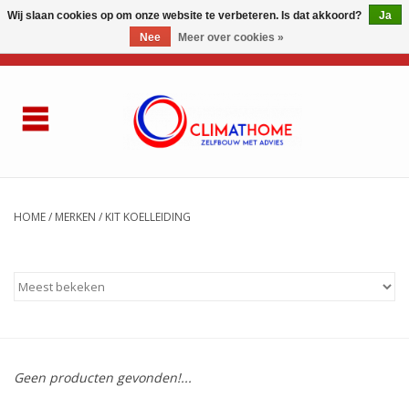
Wij slaan cookies op om onze website te verbeteren. Is dat akkoord?
Ja
Nee
Meer over cookies »
0 Artikelen - €0,00
Home
Over ons
AIRCO LG
HOME
/
MERKEN
/
KIT KOELLEIDING
Thuisbatterij
Gasketel renovatie
Zelfbouwen
Geen producten gevonden!...
Referenties