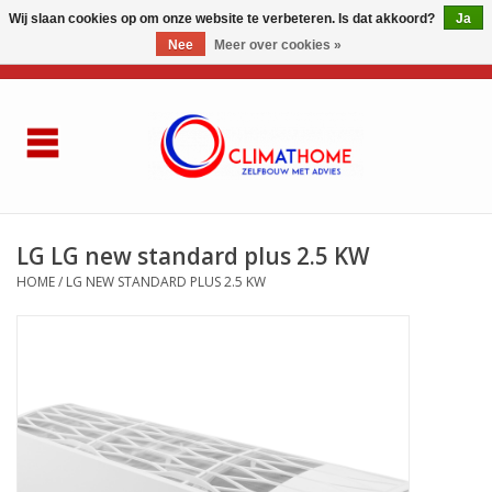
Wij slaan cookies op om onze website te verbeteren. Is dat akkoord?
Ja
Nee
Meer over cookies »
0 Artikelen - €0,00
Home
Over ons
AIRCO LG
LG LG new standard plus 2.5 KW
HOME
/
LG NEW STANDARD PLUS 2.5 KW
Thuisbatterij
Gasketel renovatie
Zelfbouwen
Referenties