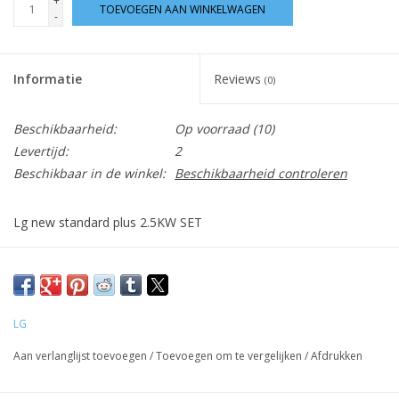
+
TOEVOEGEN AAN WINKELWAGEN
-
Informatie
Reviews
(0)
Beschikbaarheid:
Op voorraad
(10)
Levertijd:
2
Beschikbaar in de winkel:
Beschikbaarheid controleren
Lg new standard plus 2.5KW SET
Link LG
LG DUALCOOL Standaard Plus, 2.5kW, simpel en strak design
LG
met verborgen display | LG Benelux Nederlands
Aan verlanglijst toevoegen
/
Toevoegen om te vergelijken
/
Afdrukken