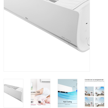
Vloerverwarming/
Klimaatplafonds
Onderhoud
Warmtepompen
Koelcel