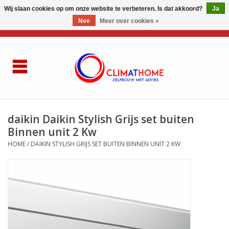
Wij slaan cookies op om onze website te verbeteren. Is dat akkoord?
Ja
Nee
Meer over cookies »
0 Artikelen - €0,00
Home
Over ons
AIRCO LG
daikin Daikin Stylish Grijs set buiten
Binnen unit 2 Kw
Thuisbatterij
HOME
/
DAIKIN STYLISH GRIJS SET BUITEN BINNEN UNIT 2 KW
Gasketel renovatie
Zelfbouwen
Referenties