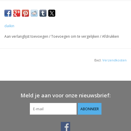
https://www.daikin.be/nl_be/productgroepen/lucht-lucht-
warmtepompen/stylish.html
daikin
Aan verlanglijst toevoegen
/
Toevoegen om te vergelijken
/
Afdrukken
Excl.
Verzendkosten
Meld je aan voor onze nieuwsbrief:
ABONNEER