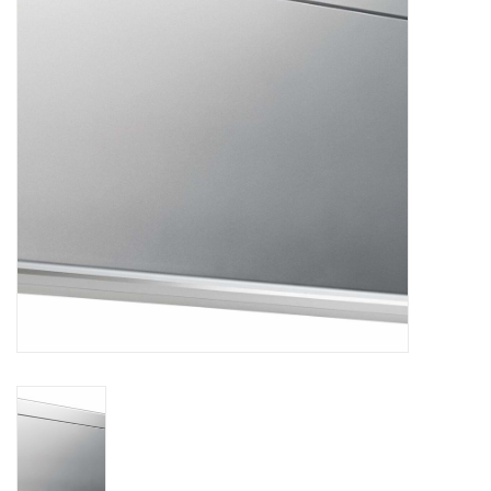
Vloerverwarming/
Klimaatplafonds
Onderhoud
Warmtepompen
Koelcel